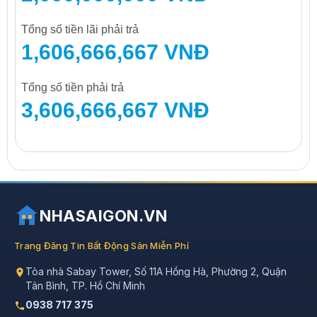
Tổng số tiền lãi phải trả
1,606,666,667 VNĐ
Tổng số tiền phải trả
3,606,666,667 VNĐ
NHASAIGON.VN
Trang Đăng Tin Bất Động Sản Miễn Phí
Tòa nhà Sabay Tower, Số 11A Hồng Hà, Phường 2, Quận
Tân Bình, TP. Hồ Chí Minh
0938 717 375