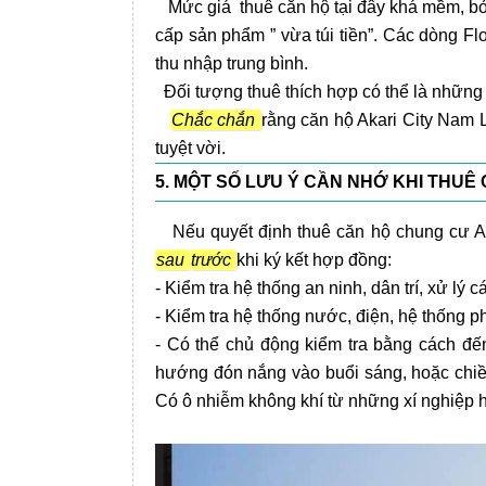
Mức giá thuê căn hộ tại đây khá mềm, bởi 
cấp sản phẩm ” vừa túi tiền”. Các dòng Fl
thu nhập trung bình.
Đối tượng thuê thích hợp có thể là những g
Chắc chắn
rằng căn hộ Akari City Nam
tuyệt vời.
5. MỘT SỐ LƯU Ý CẦN NHỚ KHI THUÊ
Nếu quyết định thuê căn hộ chung cư Aka
sau
trước
khi ký kết hợp đồng:
- Kiểm tra hệ thống an ninh, dân trí, xử lý 
- Kiểm tra hệ thống nước, điện, hệ thống 
- Có thể chủ động kiểm tra bằng cách đế
hướng đón nắng vào buổi sáng, hoặc chiề
Có ô nhiễm không khí từ những xí nghiệp 