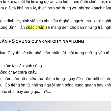
từ khi ra mắt thị trường dự án vẫn luôn theo đuổi chiến lược 
ora giá cả khá hợp lý, thích hợp sử dụng với những khách hàn
ia đình trẻ, sinh viên có nhu cầu ở ghép, người mới khởi nghiệ
 Long Bình Tân
chắc chắn
sẽ mang đến cho bạn những trải ng
 CĂN HỘ CHUNG CƯ AKARI CITY NAM LONG
ri City thì sẽ cần phải cân nhắc tới một trong những yếu tố
cách âm tại căn sinh sống
phòng cháy chữa cháy.
n thăm căn hộ nhiều thời điểm trong ngày để nhận biết chính
u. Có tiếng ồn từ những người sinh sống xung quanh hay kh
hoặc nhà máy xung quanh?,...