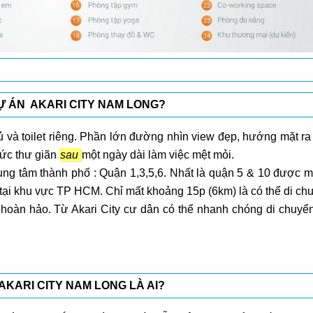
Ự ÁN AKARI CITY NAM LONG?
và toilet riêng. Phần lớn đường nhìn view đẹp, hướng mặt ra
sức thư giãn
sau
một ngày dài làm việc mệt mỏi.
trung tâm thành phố : Quận 1,3,5,6. Nhất là quận 5 & 10 được 
tại khu vực TP HCM. Chỉ mất khoảng 15p (6km) là có thể di ch
hoàn hảo. Từ Akari City cư dân có thể nhanh chóng di chuyển
KARI CITY NAM LONG LÀ AI?