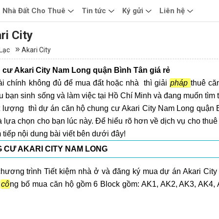
Nhà Đất Cho Thuê
Tin tức
Ký gửi
Liên hệ
i City
Lạc
Akari City
 cư Akari City Nam Long quận Bình Tân giá rẻ
i chính không đủ để mua đất hoặc nhà thì giải
pháp
thuê că
ếu bạn sinh sống và làm việc tại Hồ Chí Minh và đang muốn tìm 
t lượng thì dự án căn hộ chung cư Akari City Nam Long quận 
à lựa chọn cho bạn lúc này. Để hiểu rõ hơn về dịch vụ cho thuê
tiếp nội dung bài viết bên dưới đây!
G CƯ AKARI CITY NAM LONG
ương trình Tiết kiệm nhà ở và đăng ký mua dự án Akari City
ư
cô
ng bố mua căn hộ gồm 6 Block gồm: AK1, AK2, AK3, AK4,