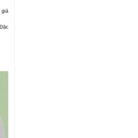
 giá
 Đặc