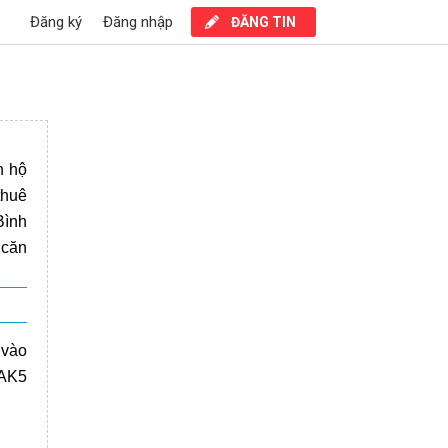
Đăng ký
Đăng nhập
ĐĂNG TIN
n hộ
thuê
Bình
 căn
 vào
 AK5