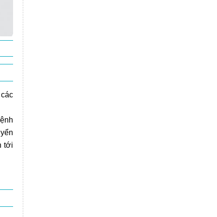
 các
mệnh
uyển
 tới