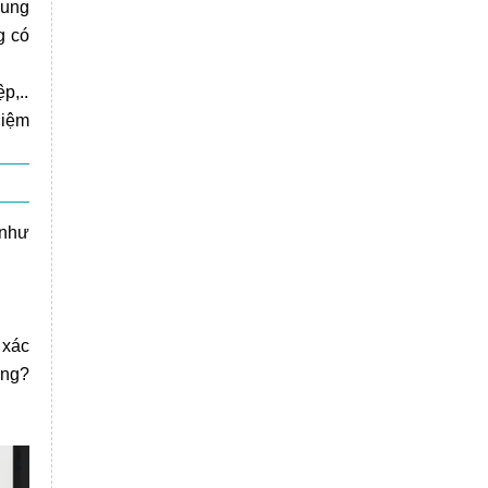
cung
g có
p,..
hiệm
 như
 xác
ông?