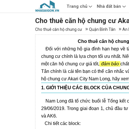
Trang chủ
Nhà đất bán
Cho thuê căn hộ chung cư Akar
Cho thuê căn hộ chung cư
Quận Bình Tân
An 
Cho thuê căn hộ chung
Đối với những hộ gia đình hạn hẹp về tà
chung cư chính là lựa chọn tối ưu nhất. N
một căn hộ chung cư giá tốt,
đảm bảo
chấ
Tân chính là cái tên bạn có thể cân nhắc v
hộ chung cư Akari City Nam Long, hãy xem 
1. GIỚI THIỆU CÁC BLOCK CỦA CHUN
Nam Long đã tổ chức buổi lễ Tổng kết ch
29/06/2019. Trong giai đoạn 1, chủ đầu t
và AK6.
Chi tiết các block: