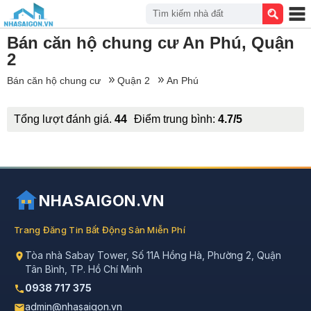
Tìm kiếm nhà đất
Bán căn hộ chung cư An Phú, Quận
2
Bán căn hộ chung cư
Quận 2
An Phú
Tổng lượt đánh giá.
44
Điểm trung bình:
4.7/5
NHASAIGON.VN
Trang Đăng Tin Bất Động Sản Miễn Phí
Tòa nhà Sabay Tower, Số 11A Hồng Hà, Phường 2, Quận
Tân Bình, TP. Hồ Chí Minh
0938 717 375
admin@nhasaigon.vn