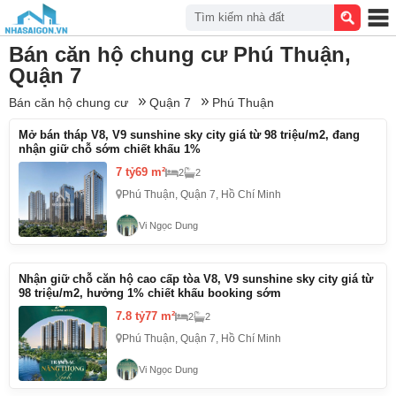
Tìm kiếm nhà đất
Bán căn hộ chung cư Phú Thuận,
Quận 7
Bán căn hộ chung cư
Quận 7
Phú Thuận
Mở bán tháp V8, V9 sunshine sky city giá từ 98 triệu/m2, đang
nhận giữ chỗ sớm chiết khấu 1%
7 tỷ
69 m²
2
2
Phú Thuận, Quận 7, Hồ Chí Minh
Vi Ngọc Dung
Nhận giữ chỗ căn hộ cao cấp tòa V8, V9 sunshine sky city giá từ
98 triệu/m2, hưởng 1% chiết khấu booking sớm
7.8 tỷ
77 m²
2
2
Phú Thuận, Quận 7, Hồ Chí Minh
Vi Ngọc Dung