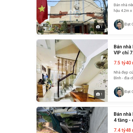
Bán nhà riêng, đẹp,
hậu 4.2m x 
Đạt 
1
Bán nhà hẻm xe hơi 
VIP chỉ 7
7.5 tỷ
40
Nhà đẹp cứng cá
Bình - địa ch
Đạt 
1
Bán nhà 
4 tầng - 
7.4 tỷ
48