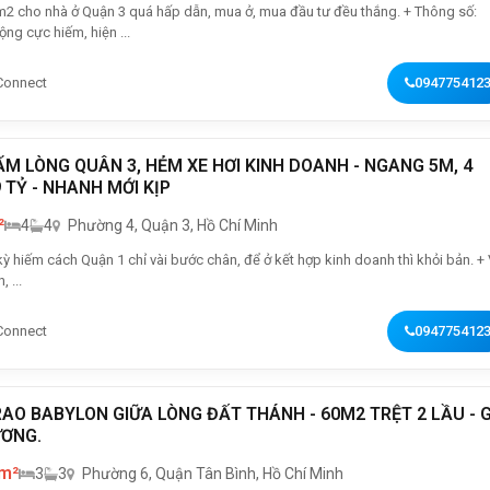
 cho nhà ở Quận 3 quá hấp dẫn, mua ở, mua đầu tư đều thắng. + Thông số:
ng cực hiếm, hiện ...
Connect
094775412
ẨM LÒNG QUÂN 3, HẺM XE HƠI KINH DOANH - NGANG 5M, 4
9 TỶ - NHANH MỚI KỊP
²
4
4
Phường 4, Quận 3, Hồ Chí Minh
ỳ hiếm cách Quận 1 chỉ vài bước chân, để ở kết hợp kinh doanh thì khỏi bản. + Vị
, ...
Connect
094775412
AO BABYLON GIỮA LÒNG ĐẤT THÁNH - 60M2 TRỆT 2 LẦU - G
ƯƠNG.
 m²
3
3
Phường 6, Quận Tân Bình, Hồ Chí Minh