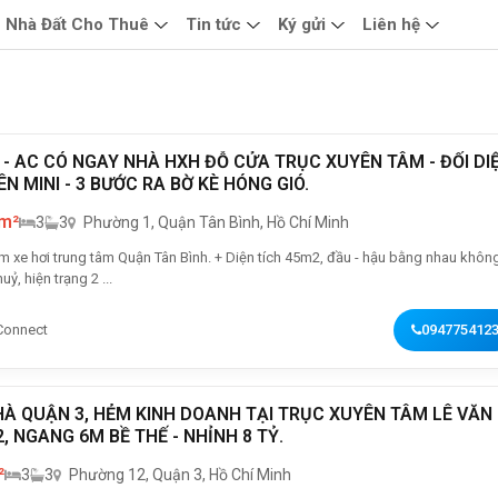
Nhà Đất Cho Thuê
Tin tức
Ký gửi
Liên hệ
Ỷ - AC CÓ NGAY NHÀ HXH ĐỖ CỬA TRỤC XUYÊN TÂM - ĐỐI DI
ÊN MINI - 3 BƯỚC RA BỜ KÈ HÓNG GIÓ.
 m²
3
3
Phường 1, Quận Tân Bình, Hồ Chí Minh
ung tâm Quận Tân Bình. + Diện tích 45m2, đầu - hậu bằng nhau không
uỷ, hiện trạng 2 ...
Connect
094775412
À QUẬN 3, HẺM KINH DOANH TẠI TRỤC XUYÊN TÂM LÊ VĂN
2, NGANG 6M BỀ THẾ - NHỈNH 8 TỶ.
²
3
3
Phường 12, Quận 3, Hồ Chí Minh