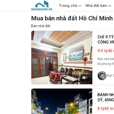
Trang chủ
Nhà đất bán
Mua bán nhà đất Hồ Chí Minh
Bán nhà đất
CHỈ 9 T
CÔNG VI
9.5 tỷ
45
Bán nhà hẻm xe hơi tr
lỗi phong th
Đạt 
1
BÁNH NH
SỸ, 65M
8 tỷ
65 m