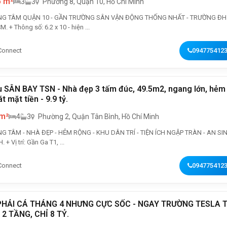
5 m²
3
3
Phường 8, Quận 10, Hồ Chí Minh
G TÂM QUẬN 10 - GẦN TRƯỜNG SÂN VẬN ĐỘNG THỐNG NHẤT - TRƯỜNG ĐH
KINH TẾ HCM. + Thông số: 6.2 x 10 - hiện ...
Connect
094775412
 SÂN BAY TSN - Nhà đẹp 3 tấm đúc, 49.5m2, ngang lớn, hẻm
t mặt tiền - 9.9 tỷ.
 m²
4
3
Phường 2, Quận Tân Bình, Hồ Chí Minh
NG TÂM - NHÀ ĐẸP - HẺM RỘNG - KHU DÂN TRÍ - TIỆN ÍCH NGẬP TRÀN - AN SI
TUYỆT ĐỈNH. + Vị trí: Gần Ga T1, ...
Connect
094775412
HẢI CÁ THÁNG 4 NHƯNG CỰC SỐC - NGAY TRƯỜNG TESLA 
 2 TẦNG, CHỈ 8 TỶ.