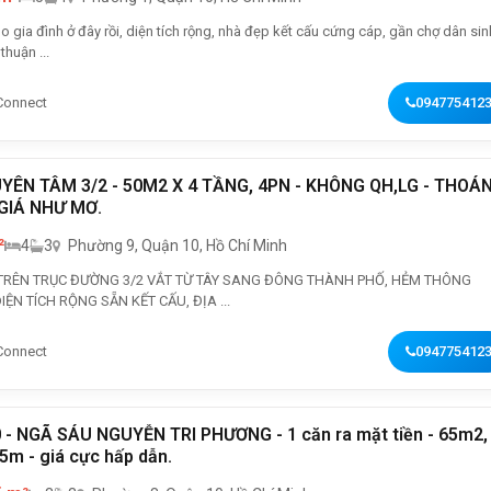
 gia đình ở đây rồi, diện tích rộng, nhà đẹp kết cấu cứng cáp, gần chợ dân sin
thuận ...
Connect
094775412
YÊN TÂM 3/2 - 50M2 X 4 TẦNG, 4PN - KHÔNG QH,LG - THOÁ
 GIÁ NHƯ MƠ.
²
4
3
Phường 9, Quận 10, Hồ Chí Minh
RÊN TRỤC ĐƯỜNG 3/2 VẮT TỪ TÂY SANG ĐÔNG THÀNH PHỐ, HẺM THÔNG
ỆN TÍCH RỘNG SẴN KẾT CẤU, ĐỊA ...
Connect
094775412
- NGÃ SÁU NGUYỄN TRI PHƯƠNG - 1 căn ra mặt tiền - 65m2,
5m - giá cực hấp dẫn.