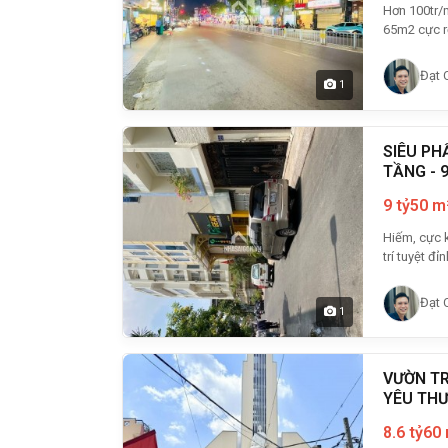
Hơn 100tr/m2
65m2 cực rộ
Đạt 
1
SIÊU PH
TẦNG - 
9 tỷ
50 m
Hiếm, cực k
trí tuyệt đỉnh
Đạt 
1
VƯỜN TR
YÊU TH
8.6 tỷ
60