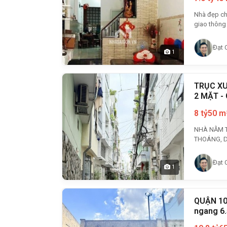
Nhà đẹp cho
giao thông 
Đạt 
1
TRỤC XU
2 MẶT -
8 tỷ
50 m
NHÀ NẰM T
THOÁNG, DI
Đạt 
1
QUẬN 10 
ngang 6.