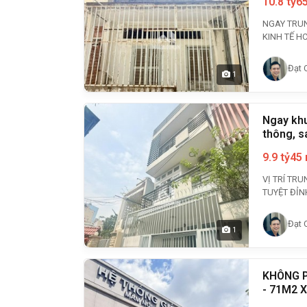
10.8 tỷ
6
NGAY TRUN
Đạt 
1
Ngay khu
thông, sá
9.9 tỷ
45
VỊ TRÍ TRU
Đạt 
1
KHÔNG P
- 71M2 X