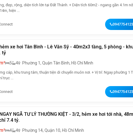
 rộng, diện tích lớn tại Đất Thánh. + Diện tích 60m2 - ngang gần 4.1m nở
14m, hiện ...
Connect
094775412
Tân Bình - Lê Văn Sỹ - 40m2x3 tầng, 5 phòng - khu
. tỷ
 m²
5
4
Phường 1, Quận Tân Bình, Hồ Chí Minh
p, khu trung tâm, thuận tiện di chuyển muôn nơi. + Vị trí: Ngay phường 1 Tân
ỉ trục ...
Connect
094775412
NGAY NGÃ TƯ LÝ THƯỜNG KIỆT - 3/2, hẻm xe hơi tới nhà, 48m
chỉ 7.4 tỷ.
 m²
4
4
Phường 14, Quận 10, Hồ Chí Minh