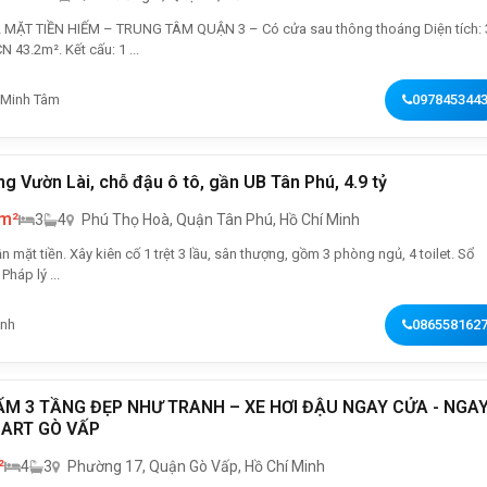
ẶT TIỀN HIẾM – TRUNG TÂM QUẬN 3 – Có cửa sau thông thoáng Diện tích: 3.6
x 11.7m – CN 43.2m². Kết cấu: 1 ...
 Minh Tâm
097845344
ng Vườn Lài, chỗ đậu ô tô, gần UB Tân Phú, 4.9 tỷ
 m²
3
4
Phú Thọ Hoà, Quận Tân Phú, Hồ Chí Minh
gần mặt tiền. Xây kiên cố 1 trệt 3 lầu, sân thượng, gồm 3 phòng ngủ, 4 toilet. Sổ
Pháp lý ...
nh
086558162
ẨM 3 TẦNG ĐẸP NHƯ TRANH – XE HƠI ĐẬU NGAY CỬA - NGA
ART GÒ VẤP
²
4
3
Phường 17, Quận Gò Vấp, Hồ Chí Minh