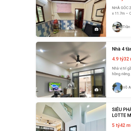
NHÀ GÓC 2 M
Trần
1
Nhà 4 tầ
4.9 tỷ
32
Nhà vị trí 
hồng riêng. 
Võ A
1
SIÊU PH
LOTTE M
5 tỷ
42 m