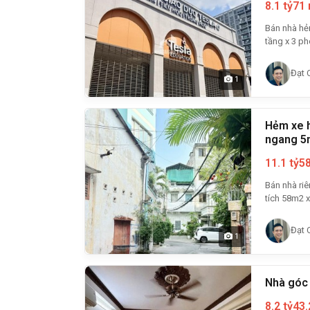
8.1 tỷ
71
Bán nhà hẻm xe hơi Tân
tầng x 3 phò
Đạt 
1
Hẻm xe h
ngang 5m
11.1 tỷ
5
Bán nhà riê
tích 58m2 xâ
Đạt 
1
Nhà góc 
8.2 tỷ
43.