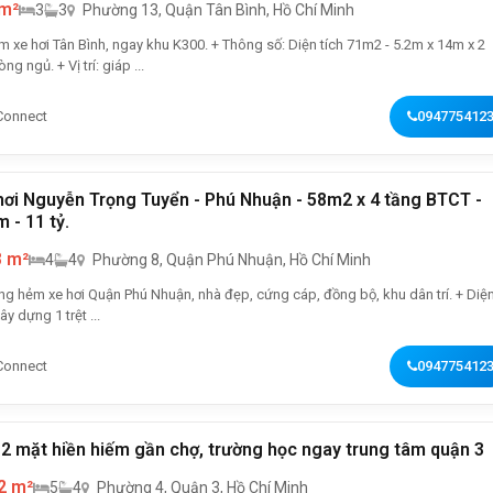
 m²
3
3
Phường 13, Quận Tân Bình, Hồ Chí Minh
 Bình, ngay khu K300. + Thông số: Diện tích 71m2 - 5.2m x 14m x 2
ng ngủ. + Vị trí: giáp ...
Connect
094775412
ơi Nguyễn Trọng Tuyển - Phú Nhuận - 58m2 x 4 tầng BTCT -
 - 11 tỷ.
8 m²
4
4
Phường 8, Quận Phú Nhuận, Hồ Chí Minh
ng hẻm xe hơi Quận Phú Nhuận, nhà đẹp, cứng cáp, đồng bộ, khu dân trí. + Diện
y dựng 1 trệt ...
Connect
094775412
2 mặt hiền hiếm gần chợ, trường học ngay trung tâm quận 3
2 m²
5
4
Phường 4, Quận 3, Hồ Chí Minh