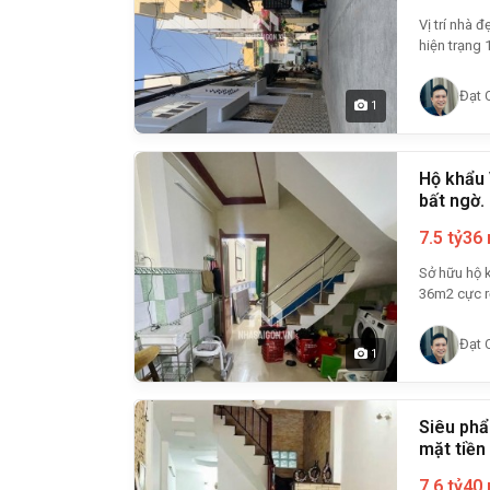
Vị trí nhà đẹp
hiện trạng 1 
Đạt 
1
Hộ khẩu 
bất ngờ.
7.5 tỷ
36
Sở hữu hộ khẩ
36m2 cực rộ
Đạt 
1
Siêu phẩ
mặt tiền 
7.6 tỷ
40