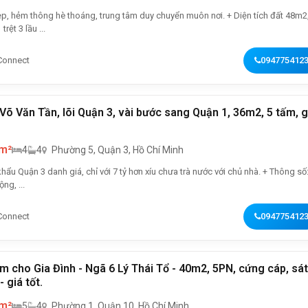
, hẻm thông hè thoáng, trung tâm duy chuyển muôn nơi. + Diện tích đất 48m2,
trệt 3 lầu ...
Connect
094775412
Võ Văn Tần, lõi Quận 3, vài bước sang Quận 1, 36m2, 5 tấm, g
 m²
4
4
Phường 5, Quận 3, Hồ Chí Minh
u Quận 3 danh giá, chỉ với 7 tỷ hơn xíu chưa trà nước với chủ nhà. + Thông số:
ng, ...
Connect
094775412
m cho Gia Đình - Ngã 6 Lý Thái Tổ - 40m2, 5PN, cứng cáp, sát
- giá tốt.
 m²
5
4
Phường 1, Quận 10, Hồ Chí Minh