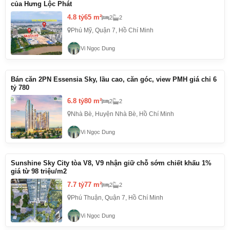
của Hưng Lộc Phát
4.8 tỷ
65 m²
2
2
Phú Mỹ, Quận 7, Hồ Chí Minh
Vi Ngọc Dung
Bán căn 2PN Essensia Sky, lầu cao, căn góc, view PMH giá chỉ 6
tỷ 780
6.8 tỷ
80 m²
2
2
Nhà Bè, Huyện Nhà Bè, Hồ Chí Minh
Vi Ngọc Dung
Sunshine Sky City tòa V8, V9 nhận giữ chỗ sớm chiết khấu 1%
giá từ 98 triệu/m2
7.7 tỷ
77 m²
2
2
Phú Thuận, Quận 7, Hồ Chí Minh
Vi Ngọc Dung