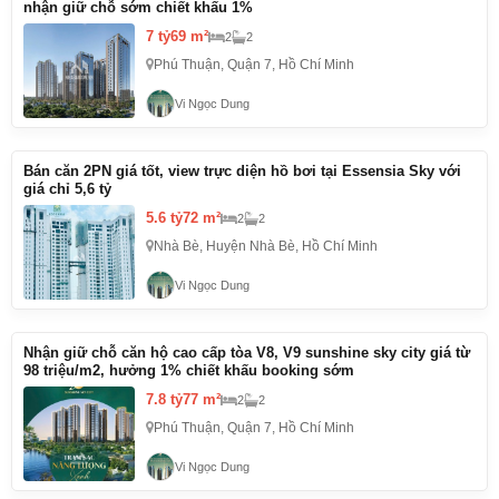
nhận giữ chỗ sớm chiết khấu 1%
7 tỷ
69 m²
2
2
Phú Thuận, Quận 7, Hồ Chí Minh
Vi Ngọc Dung
Bán căn 2PN giá tốt, view trực diện hồ bơi tại Essensia Sky với
giá chỉ 5,6 tỷ
5.6 tỷ
72 m²
2
2
Nhà Bè, Huyện Nhà Bè, Hồ Chí Minh
Vi Ngọc Dung
Nhận giữ chỗ căn hộ cao cấp tòa V8, V9 sunshine sky city giá từ
98 triệu/m2, hưởng 1% chiết khấu booking sớm
7.8 tỷ
77 m²
2
2
Phú Thuận, Quận 7, Hồ Chí Minh
Vi Ngọc Dung