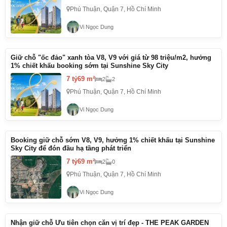
Phú Thuận, Quận 7, Hồ Chí Minh
Vi Ngọc Dung
Giữ chỗ "ốc đảo" xanh tòa V8, V9 với giá từ 98 triệu/m2, hưởng
1% chiết khấu booking sớm tại Sunshine Sky City
7 tỷ
69 m²
2
2
Phú Thuận, Quận 7, Hồ Chí Minh
Vi Ngọc Dung
Booking giữ chỗ sớm V8, V9, hưởng 1% chiết khấu tại Sunshine
Sky City để đón đầu hạ tầng phát triển
7 tỷ
69 m²
2
0
Phú Thuận, Quận 7, Hồ Chí Minh
Vi Ngọc Dung
Nhận giữ chỗ Ưu tiên chọn căn vị trí đẹp - THE PEAK GARDEN