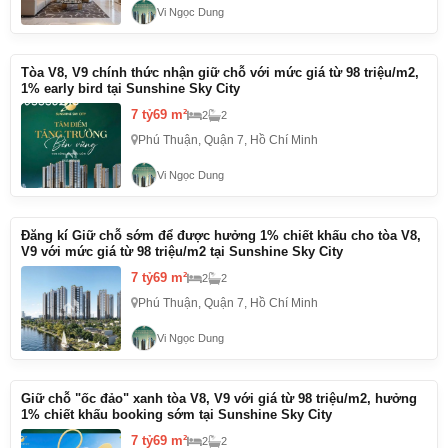
Vi Ngọc Dung
Tòa V8, V9 chính thức nhận giữ chỗ với mức giá từ 98 triệu/m2,
1% early bird tại Sunshine Sky City
7 tỷ
69 m²
2
2
Phú Thuận, Quận 7, Hồ Chí Minh
Vi Ngọc Dung
Đăng kí Giữ chỗ sớm để được hưởng 1% chiết khấu cho tòa V8,
V9 với mức giá từ 98 triệu/m2 tại Sunshine Sky City
7 tỷ
69 m²
2
2
Phú Thuận, Quận 7, Hồ Chí Minh
Vi Ngọc Dung
Giữ chỗ "ốc đảo" xanh tòa V8, V9 với giá từ 98 triệu/m2, hưởng
1% chiết khấu booking sớm tại Sunshine Sky City
7 tỷ
69 m²
2
2