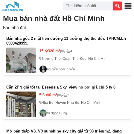
Tìm kiếm nhà đất
Mua bán nhà đất Hồ Chí Minh
Bán nhà đất
Bán nhà góc 2 mặt tiền đường 11 trường thọ thủ đức TPHCM.Lh
0909428959.
15 tỷ
326 m²
6
4
Trường Thọ, Quận Thủ Đức, Hồ Chí Minh
nguyễn ngọc tuyến
Căn 2PN giá tốt tại Essensia Sky, view hồ bơi giá chỉ 5 ty 6
5.6 tỷ
0 m²
2
2
Nhà Bè, Huyện Nhà Bè, Hồ Chí Minh
Vi Ngọc Dung
Mở bán tháp V8, V9 sunshine sky city giá từ 98 triệu/m2, đang